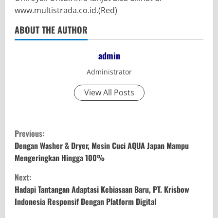
www.multistrada.co.id.(Red)
ABOUT THE AUTHOR
admin
Administrator
View All Posts
C
Previous:
o
Dengan Washer & Dryer, Mesin Cuci AQUA Japan Mampu
Mengeringkan Hingga 100%
n
Next:
t
Hadapi Tantangan Adaptasi Kebiasaan Baru, PT. Krisbow
Indonesia Responsif Dengan Platform Digital
i