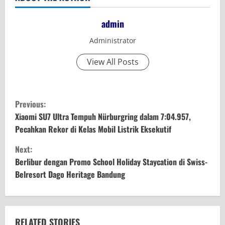
admin
Administrator
View All Posts
C
Previous:
o
Xiaomi SU7 Ultra Tempuh Nürburgring dalam 7:04.957,
Pecahkan Rekor di Kelas Mobil Listrik Eksekutif
n
Next:
t
Berlibur dengan Promo School Holiday Staycation di Swiss-
Belresort Dago Heritage Bandung
i
n
RELATED STORIES