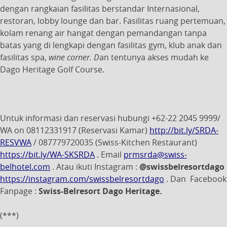
dengan rangkaian fasilitas berstandar Internasional,
restoran, lobby lounge dan bar. Fasilitas ruang pertemuan,
kolam renang air hangat dengan pemandangan tanpa
batas yang di lengkapi dengan fasilitas gym, klub anak dan
fasilitas spa,
wine corner. D
an tentunya akses mudah ke
Dago Heritage Golf Course.
Untuk informasi dan reservasi hubungi +62-22 2045 9999/
WA on 08112331917 (Reservasi Kamar)
http://bit.ly/SRDA-
RESVWA
/ 087779720035 (Swiss-Kitchen Restaurant)
https://bit.ly/WA-SKSRDA
.
Email
prmsrda@swiss-
belhotel.com
. Atau ikuti Instagram :
@swissbelresortdago
https://instagram.com/swissbelresortdago
. Dan Facebook
Fanpage :
Swiss-Belresort Dago Heritage.
(***)