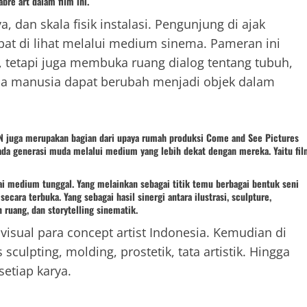
re art dalam film ini.
, dan skala fisik instalasi. Pengunjung di ajak
t di lihat melalui medium sinema. Pameran ini
, tetapi juga membuka ruang dialog tentang tubuh,
na manusia dapat berubah menjadi objek dalam
ON juga merupakan bagian dari upaya rumah produksi Come and See Pictures
ada generasi muda melalui medium yang lebih dekat dengan mereka. Yaitu fil
ai medium tunggal. Yang melainkan sebagai titik temu berbagai bentuk seni
secara terbuka. Yang sebagai hasil sinergi antara ilustrasi, sculpture,
n ruang, dan storytelling sinematik.
i visual para concept artist Indonesia. Kemudian di
culpting, molding, prostetik, tata artistik. Hingga
etiap karya.