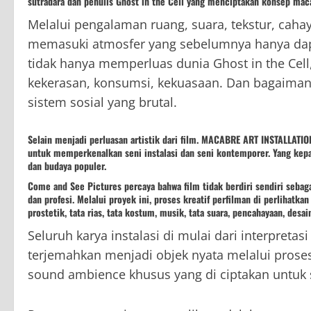
sutradara dan penulis Ghost in the Cell yang menciptakan konsep macab
Melalui pengalaman ruang, suara, tekstur, cahaya
memasuki atmosfer yang sebelumnya hanya dapa
tidak hanya memperluas dunia Ghost in the Cell
kekerasan, konsumsi, kekuasaan. Dan bagaima
sistem sosial yang brutal.
Selain menjadi perluasan artistik dari film. MACABRE ART INSTALLATI
untuk memperkenalkan seni instalasi dan seni kontemporer. Yang kep
dan budaya populer.
Come and See Pictures percaya bahwa film tidak berdiri sendiri sebag
dan profesi. Melalui proyek ini, proses kreatif perfilman di perlihatkan 
prostetik, tata rias, tata kostum, musik, tata suara, pencahayaan, desai
Seluruh karya instalasi di mulai dari interpretas
terjemahkan menjadi objek nyata melalui proses s
sound ambience khusus yang di ciptakan untuk s