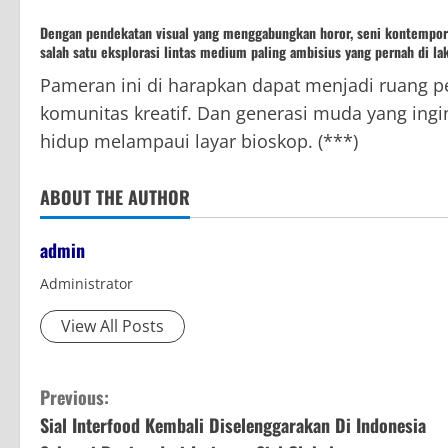
Dengan pendekatan visual yang menggabungkan horor, seni kontempore
salah satu eksplorasi lintas medium paling ambisius yang pernah di l
Pameran ini di harapkan dapat menjadi ruang pe
komunitas kreatif. Dan generasi muda yang ing
hidup melampaui layar bioskop. (***)
ABOUT THE AUTHOR
admin
Administrator
View All Posts
C
Previous:
Sial Interfood Kembali Diselenggarakan Di Indonesia
o