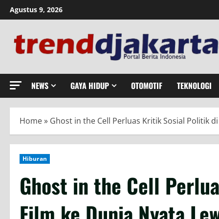
Skip
Agustus 9, 2026
to
content
NEWS
GAYA HIDUP
OTOMOTIF
TEKNOLOGI
Home
»
Ghost in the Cell Perluas Kritik Sosial Politi
Hiburan
Ghost in the Cell Perluas
Film ke Dunia Nyata Lew