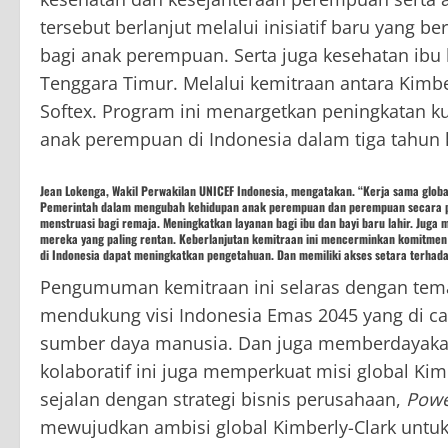
tersebut berlanjut melalui inisiatif baru yang 
bagi anak perempuan. Serta juga kesehatan ibu
Tenggara Timur. Melalui kemitraan antara Kimbe
Softex. Program ini menargetkan peningkatan kua
anak perempuan di Indonesia dalam tiga tahun 
Jean Lokenga, Wakil Perwakilan UNICEF Indonesia, mengatakan. “Kerja sama globa
Pemerintah dalam mengubah kehidupan anak perempuan dan perempuan secara po
menstruasi bagi remaja. Meningkatkan layanan bagi ibu dan bayi baru lahir. Jug
mereka yang paling rentan. Keberlanjutan kemitraan ini mencerminkan komitm
di Indonesia dapat meningkatkan pengetahuan. Dan memiliki akses setara terhada
Pengumuman kemitraan ini selaras dengan tema
mendukung visi Indonesia Emas 2045 yang di c
sumber daya manusia. Dan juga memberdayakan
kolaboratif ini juga memperkuat misi global Kim
sejalan dengan strategi bisnis perusahaan,
Powe
mewujudkan ambisi global Kimberly-Clark untuk