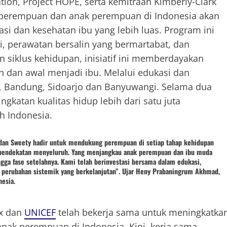
tion, Project HOPE, serta kemitraan Kimberly-Clark
n perempuan dan anak perempuan di Indonesia akan
i dan kesehatan ibu yang lebih luas. Program ini
, perawatan bersalin yang bermartabat, dan
siklus kehidupan, inisiatif ini memberdayakan
 dan awal menjadi ibu. Melalui edukasi dan
, Bandung, Sidoarjo dan Banyuwangi. Selama dua
gkatan kualitas hidup lebih dari satu juta
h Indonesia.
 dan Sweety hadir untuk mendukung perempuan di setiap tahap kehidupan
 pendekatan menyeluruh. Yang menjangkau anak perempuan dan ibu muda
ngga fase setelahnya. Kami telah berinvestasi bersama dalam edukasi,
 perubahan sistemik yang berkelanjutan”. Ujar Heny Prabaningrum Akhmad,
nesia.
ex dan
UNICEF
telah bekerja sama untuk meningkatka
nak perempuan di Indonesia. Kini, kerja sama