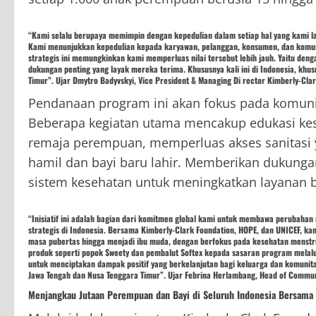
“Kami selalu berupaya memimpin dengan kepedulian dalam setiap hal yang kami 
Kami menunjukkan kepedulian kepada karyawan, pelanggan, konsumen, dan komunit
strategis ini memungkinkan kami memperluas nilai tersebut lebih jauh. Yaitu d
dukungan penting yang layak mereka terima. Khususnya kali ini di Indonesia, khu
Timur”. Ujar Dmytro Badyvskyi, Vice President & Managing Di rector Kimberly-Clar
Pendanaan program ini akan fokus pada komuni
Beberapa kegiatan utama mencakup edukasi ke
remaja perempuan, memperluas akses sanitasi 
hamil dan bayi baru lahir. Memberikan dukunga
sistem kesehatan untuk meningkatkan layanan b
“Inisiatif ini adalah bagian dari komitmen global kami untuk membawa perubaha
strategis di Indonesia. Bersama Kimberly-Clark Foundation, HOPE, dan UNICEF, k
masa pubertas hingga menjadi ibu muda, dengan berfokus pada kesehatan menstru
produk seperti popok Sweety dan pembalut Softex kepada sasaran program melalui
untuk menciptakan dampak positif yang berkelanjutan bagi keluarga dan komunitas
Jawa Tengah dan Nusa Tenggara Timur”. Ujar Febrina Herlambang, Head of Communi
Menjangkau Jutaan Perempuan dan Bayi di Seluruh Indonesia Bersama