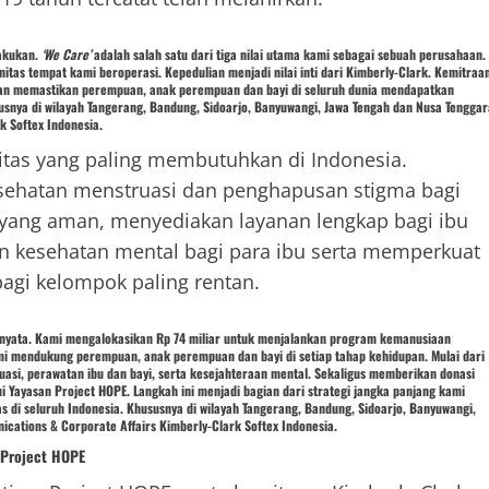
lakukan.
‘We Care’
adalah salah satu dari tiga nilai
utama kami sebagai sebuah perusahaan.
as tempat kami beroperasi. Kepedulian menjadi nilai inti dari Kimberly-Clark. Kemitraa
engan memastikan perempuan, anak perempuan dan bayi di seluruh dunia mendapatkan
susnya di wilayah Tangerang, Bandung, Sidoarjo, Banyuwangi, Jawa Tengah dan Nusa Tenggar
k Softex Indonesia.
tas yang paling membutuhkan di Indonesia.
sehatan menstruasi dan penghapusan stigma bagi
yang aman, menyediakan layanan lengkap bagi ibu
n kesehatan mental bagi para ibu serta memperkuat
agi kelompok paling rentan.
n nyata. Kami mengalokasikan Rp 74 miliar untuk menjalankan program kemanusiaan
ami mendukung perempuan, anak perempuan dan bayi di setiap tahap kehidupan. Mulai dari
asi, perawatan ibu dan bayi, serta kesejahteraan mental. Sekaligus memberikan donasi
 Yayasan Project HOPE. Langkah ini menjadi bagian dari strategi jangka panjang kami
 di seluruh Indonesia. Khususnya di wilayah Tangerang, Bandung, Sidoarjo, Banyuwangi,
cations & Corporate Affairs Kimberly-Clark Softex Indonesia.
 Project HOPE