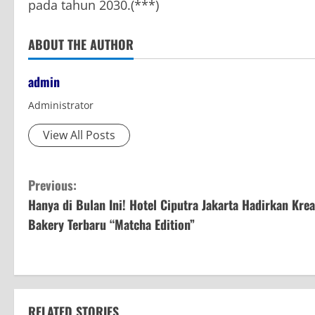
pada tahun 2030.(***)
ABOUT THE AUTHOR
admin
Administrator
View All Posts
C
Previous:
Hanya di Bulan Ini! Hotel Ciputra Jakarta Hadirkan Krea
o
Bakery Terbaru “Matcha Edition”
n
t
i
RELATED STORIES