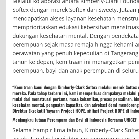
Melalui kolaborasi antara Kimberly-Clark Founda
Softex dengan merek Softex dan Sweety. Jutaa
mendapatkan akses layanan kesehatan menstruas
memprioritaskan edukasi kebersihan menstruasi
dukungan kesehatan mental. Dengan pendekatan 
perempuan sejak masa remaja hingga kehamilan
perawatan yang penuh kepedulian di Tangerang
tahun ke depan, kemitraan ini menargetkan penin
perempuan, bayi dan anak perempuan di seluru
“Kemitraan kami dengan Kimberly-Clark Softex melalui merek Softex
mereka. Pada tahap terbaru ini, kami memperluas dampaknya melalui
mulai dari menstruasi pertama, masa kehamilan, proses persalinan, hi
kesehatan mental, penguatan kapasitas, dan advokasi demi mendorong
Direktur Eksekutif Yayasan Project HOPE, afiliasi Project HOPE di Indo
Menjangkau Jutaan Perempuan dan Bayi di Indonesia Bersama UNICEF
Selama hampir lima tahun, Kimberly-Clark Soft
kesehatan dan kesejahteraan perempuan serta a