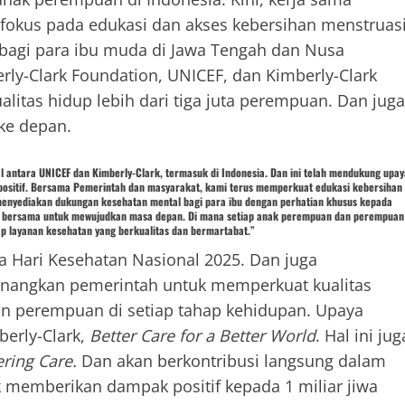
berfokus pada edukasi dan akses kebersihan menstruas
 bagi para ibu muda di Jawa Tengah dan Nusa
rly-Clark Foundation, UNICEF, dan Kimberly-Clark
litas hidup lebih dari tiga juta perempuan. Dan juga
ke depan.
l antara UNICEF dan Kimberly-Clark, termasuk di Indonesia. Dan ini telah mendukung upay
sitif. Bersama Pemerintah dan masyarakat, kami terus memperkuat edukasi kebersihan
a menyediakan dukungan kesehatan mental bagi para ibu dengan perhatian khusus kepada
en bersama untuk mewujudkan masa depan. Di mana setiap anak perempuan dan perempuan
p layanan kesehatan yang berkualitas dan bermartabat.”
 Hari Kesehatan Nasional 2025. Dan juga
anangkan pemerintah untuk memperkuat kualitas
 perempuan di setiap tahap kehidupan. Upaya
berly-Clark,
Better Care for a Better World
. Hal ini jug
ring Care.
Dan akan berkontribusi langsung dalam
 memberikan dampak positif kepada 1 miliar jiwa