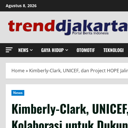
Skip
Agustus 8, 2026
to
content
NEWS
GAYA HIDUP
OTOMOTIF
TEKNOLOGI
Home
»
Kimberly-Clark, UNICEF, dan Project HOPE Ja
News
Kimberly-Clark, UNICEF,
Kolaborasi untuk Duku